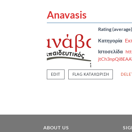
Anavasis
Rating (average
Κατηγορία
Εκ
Ιστοσελίδα
ht
jtCh3npQi8EAA
EDIT
FLAG ΚΑΤΑΧΏΡΙΣΗ
DELE
ABOUT US
SI