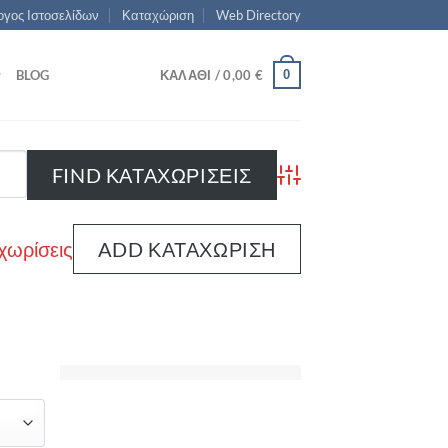
γος Ιστοσελίδων
Καταχώριση
Web Directory
0
BLOG
ΚΑΛΆΘΙ /
0,00
€
Advanced Search
χωρίσεις
ADD ΚΑΤΑΧΏΡΙΣΗ