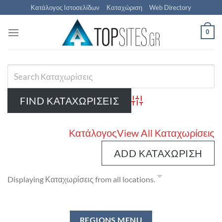
Μετάβαση
Κατάλογος Ιστοσελίδων
Καταχώριση
Web Directory
στο
περιεχόμενο
0
Advanced Search
Κατάλογος
View All Καταχωρίσεις
ADD ΚΑΤΑΧΏΡΙΣΗ
Displaying Καταχωρίσεις from all locations.