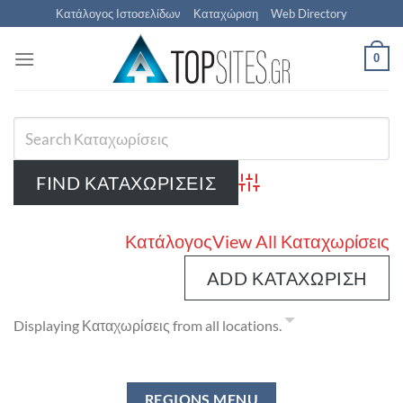
Μετάβαση
Κατάλογος Ιστοσελίδων
Καταχώριση
Web Directory
στο
περιεχόμενο
0
Advanced Search
Κατάλογος
View All Καταχωρίσεις
ADD ΚΑΤΑΧΏΡΙΣΗ
Displaying Καταχωρίσεις from all locations.