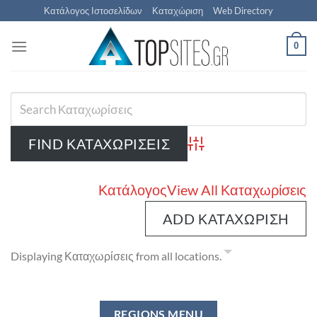
Μετάβαση
Κατάλογος Ιστοσελίδων
Καταχώριση
Web Directory
στο
περιεχόμενο
0
Advanced Search
Κατάλογος
View All Καταχωρίσεις
ADD ΚΑΤΑΧΏΡΙΣΗ
Displaying Καταχωρίσεις from all locations.