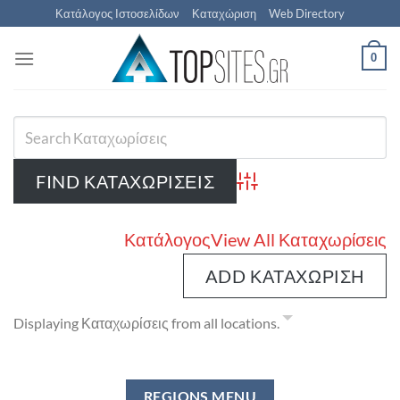
Μετάβαση
Κατάλογος Ιστοσελίδων
Καταχώριση
Web Directory
στο
περιεχόμενο
0
Advanced Search
Κατάλογος
View All Καταχωρίσεις
ADD ΚΑΤΑΧΏΡΙΣΗ
Displaying Καταχωρίσεις from all locations.