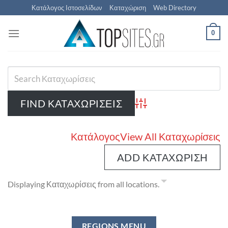
Μετάβαση
Κατάλογος Ιστοσελίδων
Καταχώριση
Web Directory
στο
περιεχόμενο
0
Advanced Search
Κατάλογος
View All Καταχωρίσεις
ADD ΚΑΤΑΧΏΡΙΣΗ
Displaying Καταχωρίσεις from all locations.