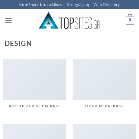
Μετάβαση
Κατάλογος Ιστοσελίδων
Καταχώριση
Web Directory
στο
περιεχόμενο
0
DESIGN
ANOTHER PRINT PACKAGE
FL3 PRINT PACKAGE