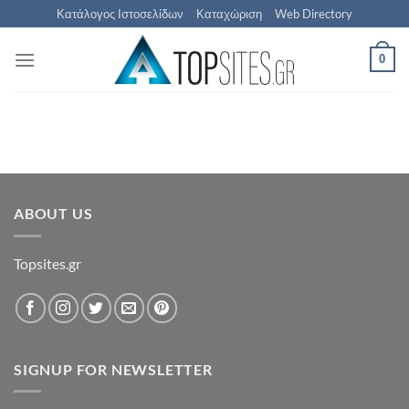
Μετάβαση
Κατάλογος Ιστοσελίδων
Καταχώριση
Web Directory
στο
περιεχόμενο
0
ABOUT US
Topsites.gr
SIGNUP FOR NEWSLETTER