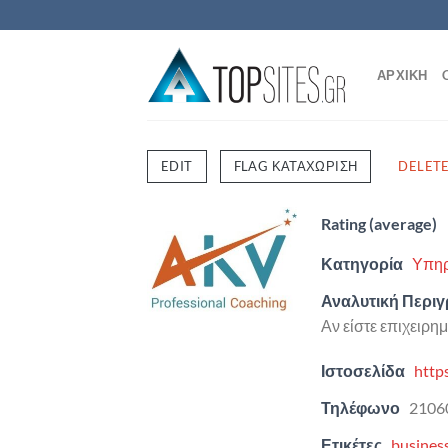
Μετάβαση
στο
περιεχόμενο
ΑΡΧΙΚΗ
EDIT
FLAG ΚΑΤΑΧΏΡΙΣΗ
DELET
Rating (average)
Κατηγορία
Υπηρ
Αναλυτική Περι
Αν είστε επιχειρη
Ιστοσελίδα
http
Τηλέφωνο
2106
Ετικέτες
busines