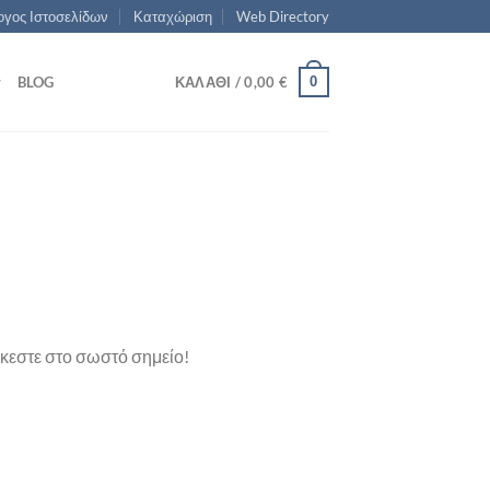
γος Ιστοσελίδων
Καταχώριση
Web Directory
0
BLOG
ΚΑΛΆΘΙ /
0,00
€
ίσκεστε στο σωστό σημείο!