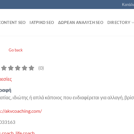
Κατάλο
CONTENT SEO
ΙΑΤΡΙΚΌ SEO
ΔΩΡΕΆΝ ΑΝΆΛΥΣΗ SEO
DIRECTORY
E
Go back
(
0
)
εσίες
γραφή
ματίας, ιδιώτης ή απλά κάποιος που ενδιαφέρεται για αλλαγή, βρ
s://akvcoaching.com/
033163
s coach
,
life coach