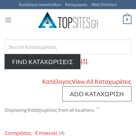
Μετάβαση
Κατάλογος Ιστοσελίδων
Καταχώριση
Web Directory
στο
περιεχόμενο
0
Advanced Search
Κατάλογος
View All Καταχωρίσεις
ADD ΚΑΤΑΧΏΡΙΣΗ
Displaying Καταχωρίσεις from all locations.
Συντηρήσεις - Επισκευές
(4)