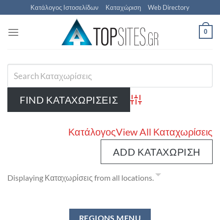
Μετάβαση
Κατάλογος Ιστοσελίδων
Καταχώριση
Web Directory
στο
περιεχόμενο
0
Advanced Search
Κατάλογος
View All Καταχωρίσεις
ADD ΚΑΤΑΧΏΡΙΣΗ
Displaying Καταχωρίσεις from all locations.