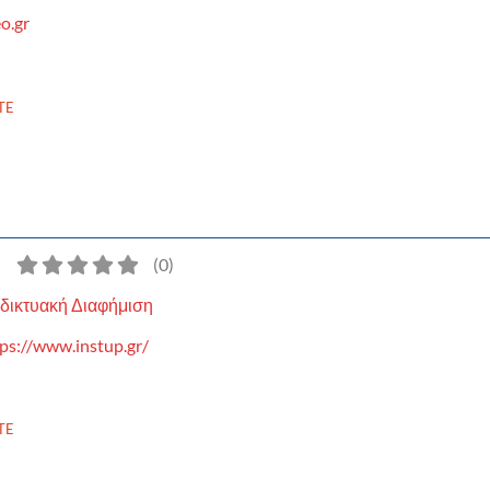
o.gr
TE
)
(
0
)
δικτυακή Διαφήμιση
ps://www.instup.gr/
TE