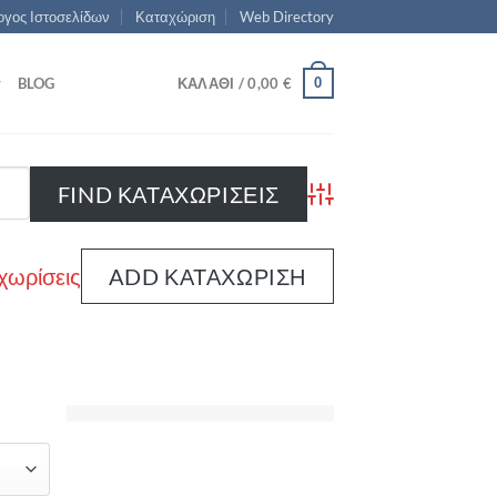
γος Ιστοσελίδων
Καταχώριση
Web Directory
0
BLOG
ΚΑΛΆΘΙ /
0,00
€
Advanced Search
χωρίσεις
ADD ΚΑΤΑΧΏΡΙΣΗ