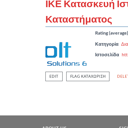
ΙΚΕ Κατασκευή Ισ
Καταστήματος
Rating (average
Κατηγορία
Δια
Ιστοσελίδα
htt
EDIT
FLAG ΚΑΤΑΧΏΡΙΣΗ
DELE
ABOUT US
SI