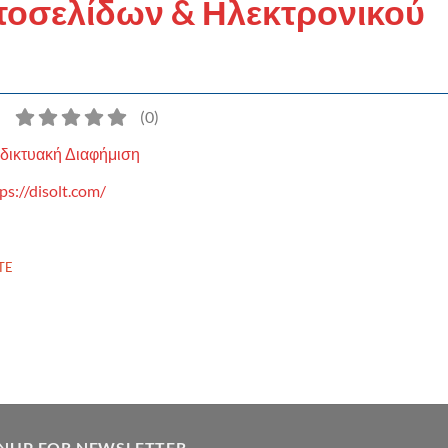
τοσελίδων & Ηλεκτρονικού
)
(
0
)
δικτυακή Διαφήμιση
ps://disolt.com/
TE
GNUP FOR NEWSLETTER