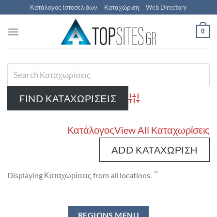
Μετάβαση
Κατάλογος Ιστοσελίδων
Καταχώριση
Web Directory
στο
περιεχόμενο
0
Advanced Search
Κατάλογος
View All Καταχωρίσεις
ADD ΚΑΤΑΧΏΡΙΣΗ
Displaying Καταχωρίσεις from all locations.