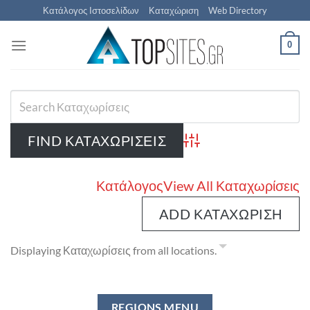
Μετάβαση
Κατάλογος Ιστοσελίδων
Καταχώριση
Web Directory
στο
περιεχόμενο
0
Advanced Search
Κατάλογος
View All Καταχωρίσεις
ADD ΚΑΤΑΧΏΡΙΣΗ
Displaying Καταχωρίσεις from all locations.