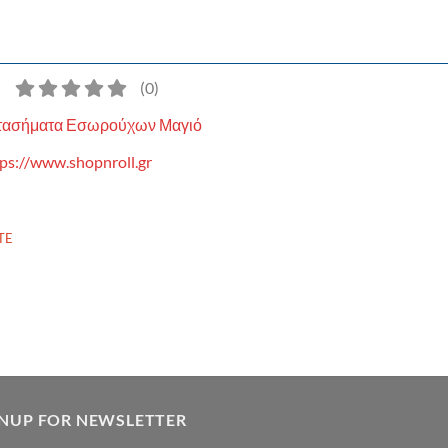
)
(
0
)
τασήματα Εσωρούχων Μαγιό
ps://www.shopnroll.gr
TE
GNUP FOR NEWSLETTER