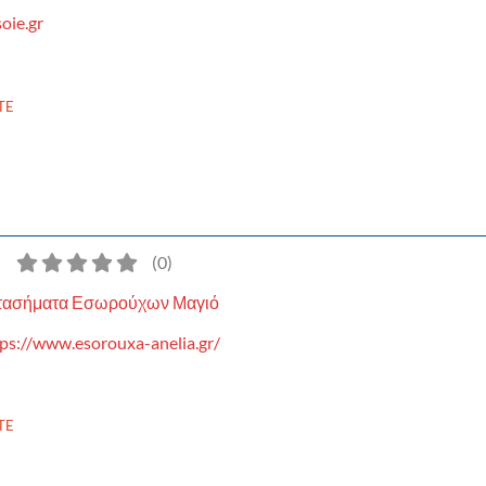
oie.gr
TE
)
(
0
)
τασήματα Εσωρούχων Μαγιό
ps://www.esorouxa-anelia.gr/
TE