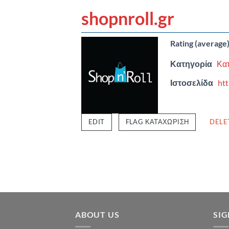
shopnroll.gr
Rating (average
Κατηγορία
Κα
Ιστοσελίδα
htt
EDIT
FLAG ΚΑΤΑΧΏΡΙΣΗ
DELE
ABOUT US
SI