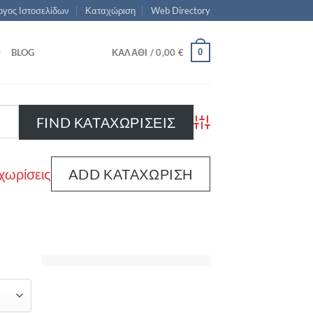
γος Ιστοσελίδων
Καταχώριση
Web Directory
0
BLOG
ΚΑΛΆΘΙ /
0,00
€
Advanced Search
χωρίσεις
ADD ΚΑΤΑΧΏΡΙΣΗ