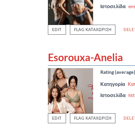
Ιστοσελίδα
ens
EDIT
FLAG ΚΑΤΑΧΏΡΙΣΗ
DELE
Esorouxa-Anelia
Rating (average
Κατηγορία
Κα
Ιστοσελίδα
htt
EDIT
FLAG ΚΑΤΑΧΏΡΙΣΗ
DELE