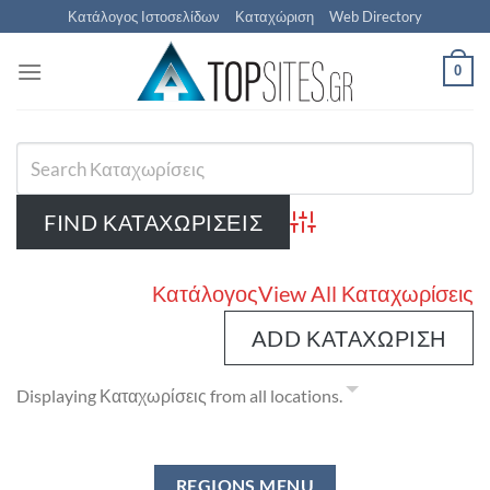
Μετάβαση
Κατάλογος Ιστοσελίδων
Καταχώριση
Web Directory
στο
περιεχόμενο
0
Advanced Search
Κατάλογος
View All Καταχωρίσεις
ADD ΚΑΤΑΧΏΡΙΣΗ
Displaying Καταχωρίσεις from all locations.