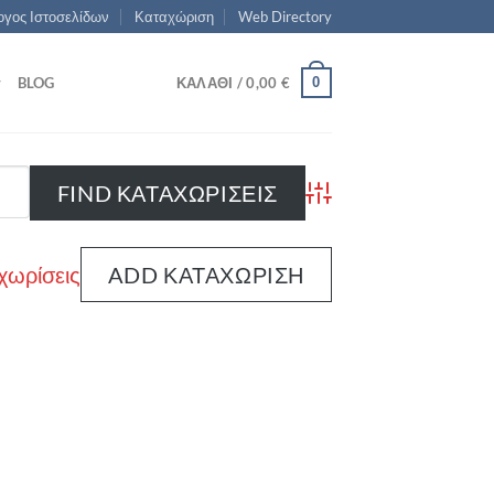
γος Ιστοσελίδων
Καταχώριση
Web Directory
0
BLOG
ΚΑΛΆΘΙ /
0,00
€
Advanced Search
χωρίσεις
ADD ΚΑΤΑΧΏΡΙΣΗ