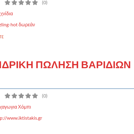
)
(
0
)
χνίδια
zling-hot δωρεάν
TE
ΝΔΡΙΚΗ ΠΩΛΗΣΗ ΒΑΡΙΔΙΩΝ
)
(
0
)
χαγωγια Χόμπι
p://www.iktistakis.gr