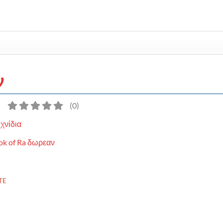
ν
)
(
0
)
χνίδια
ok of Ra δωρεαν
TE