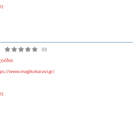
TE
)
(
0
)
χνίδια
tps://www.magikokaravi.gr/
TE