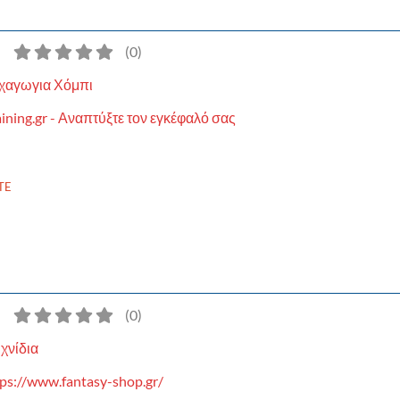
)
(
0
)
χαγωγια Χόμπι
ining.gr - Αναπτύξτε τον εγκέφαλό σας
TE
)
(
0
)
χνίδια
ps://www.fantasy-shop.gr/