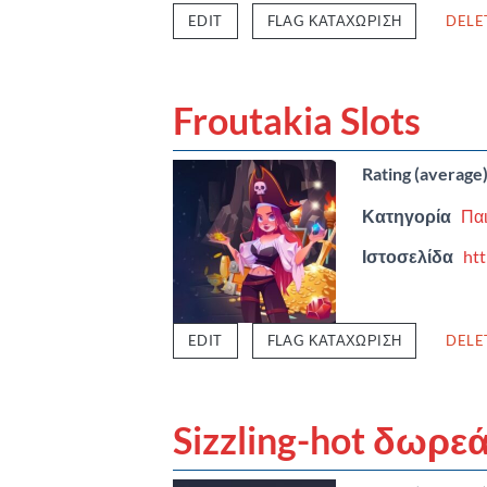
EDIT
FLAG ΚΑΤΑΧΏΡΙΣΗ
DELE
Froutakia Slots
Rating (average
Κατηγορία
Παι
Ιστοσελίδα
htt
EDIT
FLAG ΚΑΤΑΧΏΡΙΣΗ
DELE
Sizzling-hot δωρε