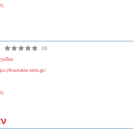
TE
)
(
0
)
χνίδια
ps://froutakia-slots.gr/
TE
άν