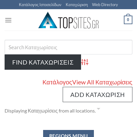
Μετάβαση
Κατάλογος Ιστοσελίδων
Καταχώριση
Web Directory
στο
περιεχόμενο
0
Advanced Search
Κατάλογος
View All Καταχωρίσεις
ADD ΚΑΤΑΧΏΡΙΣΗ
Displaying Καταχωρίσεις from all locations.