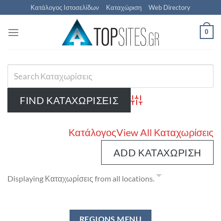
Μετάβαση
Κατάλογος Ιστοσελίδων
Καταχώριση
Web Directory
στο
περιεχόμενο
0
Advanced Search
Κατάλογος
View All Καταχωρίσεις
ADD ΚΑΤΑΧΏΡΙΣΗ
Displaying Καταχωρίσεις from all locations.