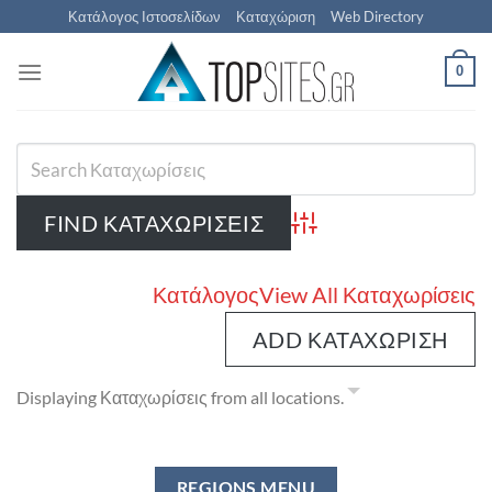
Μετάβαση
Κατάλογος Ιστοσελίδων
Καταχώριση
Web Directory
στο
περιεχόμενο
0
Advanced Search
Κατάλογος
View All Καταχωρίσεις
ADD ΚΑΤΑΧΏΡΙΣΗ
Displaying Καταχωρίσεις from all locations.