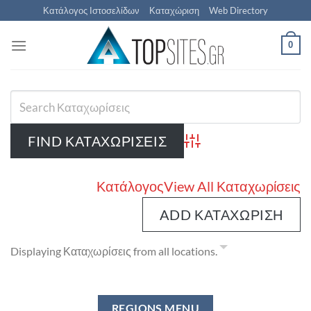
Μετάβαση
Κατάλογος Ιστοσελίδων
Καταχώριση
Web Directory
στο
περιεχόμενο
0
Advanced Search
Κατάλογος
View All Καταχωρίσεις
ADD ΚΑΤΑΧΏΡΙΣΗ
Displaying Καταχωρίσεις from all locations.