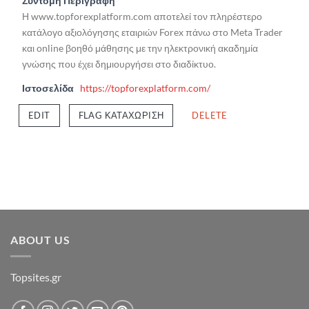
Σύντομη Περιγραφή
Η www.topforexplatform.com αποτελεί τον πληρέστερο
κατάλογο αξιολόγησης εταιριών Forex πάνω στο Meta Trader
και online βοηθό μάθησης με την ηλεκτρονική ακαδημία
γνώσης που έχει δημιουργήσει στο διαδίκτυο.
Ιστοσελίδα
https://topforexplatform.com/
EDIT
FLAG ΚΑΤΑΧΏΡΙΣΗ
DELETE
ABOUT US
Topsites.gr