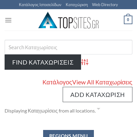
Μετάβαση
Κατάλογος Ιστοσελίδων
Καταχώριση
Web Directory
στο
περιεχόμενο
0
Advanced Search
Κατάλογος
View All Καταχωρίσεις
ADD ΚΑΤΑΧΏΡΙΣΗ
Displaying Καταχωρίσεις from all locations.