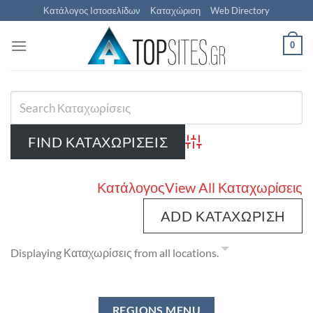
Μετάβαση
Κατάλογος Ιστοσελίδων
Καταχώριση
Web Directory
στο
περιεχόμενο
0
Advanced Search
Κατάλογος
View All Καταχωρίσεις
ADD ΚΑΤΑΧΏΡΙΣΗ
Displaying Καταχωρίσεις from all locations.