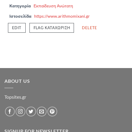
Κατηγορία
Εκπαίδευση Ανώτατη
Ιστοσελίδα
https://www.arithmomixani.gr
EDIT
FLAG ΚΑΤΑΧΏΡΙΣΗ
DELETE
ABOUT US
Topsites.gr
SIGNUP FOR NEWSLETTER