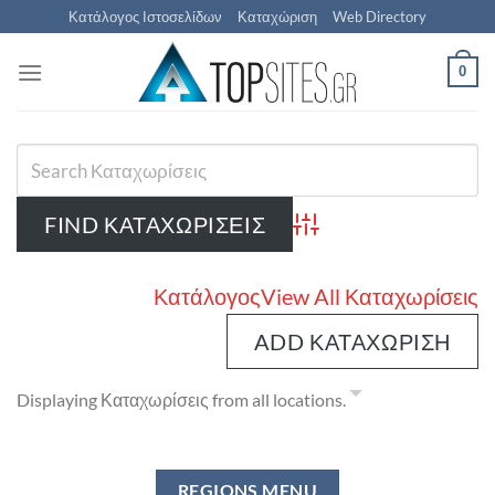
Μετάβαση
Κατάλογος Ιστοσελίδων
Καταχώριση
Web Directory
στο
περιεχόμενο
0
Advanced Search
Κατάλογος
View All Καταχωρίσεις
ADD ΚΑΤΑΧΏΡΙΣΗ
Displaying Καταχωρίσεις from all locations.