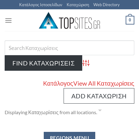
Μετάβαση
Κατάλογος Ιστοσελίδων
Καταχώριση
Web Directory
στο
περιεχόμενο
0
Advanced Search
Κατάλογος
View All Καταχωρίσεις
ADD ΚΑΤΑΧΏΡΙΣΗ
Displaying Καταχωρίσεις from all locations.