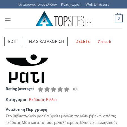
Μετάβαση
Κατάλογος Ιστοσελίδων
Καταχώριση
Web Directory
στο
περιεχόμενο
0
EDIT
FLAG ΚΑΤΑΧΏΡΙΣΗ
DELETE
Go back
Rating (average)
(
0
)
Κατηγορία
Εκδόσεις Βιβλία
Αναλυτική Περιγραφή
Στο βιβλιοπωλείο μας θα βρείτε μεγάλη ποικιλία βιβλίων από τις
εκδόσεις Μάτι και από τους μεγαλύτερους ξένους και ελληνικούς