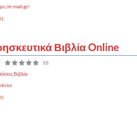
ps://e-mati.gr/
TE
ρησκευτικά Βιβλία Online
)
(
0
)
όσεις Βιβλία
nKrini
TE