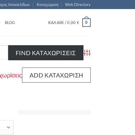
γος Ιστοσελίδων
Καταχώριση
Web Directory
0
BLOG
ΚΑΛΆΘΙ /
0,00
€
Advanced Search
χωρίσεις
ADD ΚΑΤΑΧΏΡΙΣΗ