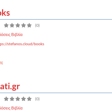
oks
)
(
0
)
όσεις Βιβλία
ps://stefanos.cloud/books
TE
ti.gr
)
(
0
)
όσεις Βιβλία