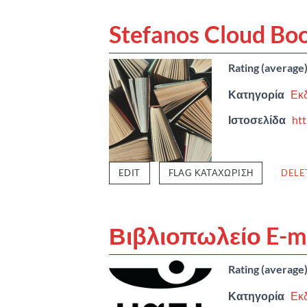
Stefanos Cloud Bo
Rating (average
Κατηγορία
Εκδ
Ιστοσελίδα
htt
EDIT
FLAG ΚΑΤΑΧΏΡΙΣΗ
DELE
Βιβλιοπωλείο E-ma
Rating (average
Κατηγορία
Εκδ