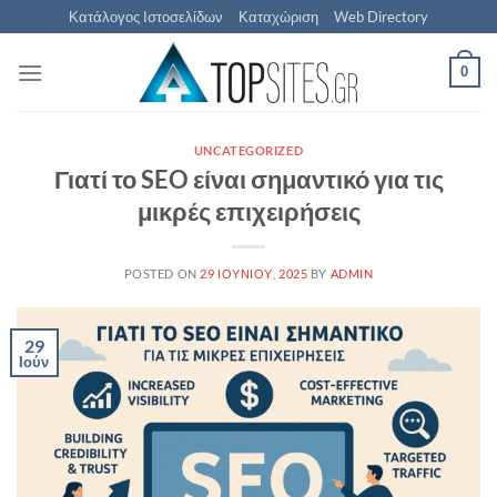
Μετάβαση
Κατάλογος Ιστοσελίδων
Καταχώριση
Web Directory
στο
περιεχόμενο
0
UNCATEGORIZED
Γιατί το SEO είναι σημαντικό για τις
μικρές επιχειρήσεις
POSTED ON
29 ΙΟΥΝΊΟΥ, 2025
BY
ADMIN
29
Ιούν