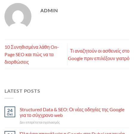
ADMIN
10 Συνηθισμένα λάθη On-
Τι αναζητούν οι ασθενείς στο
Page SEO και πώς να τα
Google πριν επιλέξουν γιατρό
διορθώσεις
LATEST POSTS
Structured Data & SEO: Οι νέες οδηγίες της Google
24
Οκτ
για το σύγχρονο web
στο
Δεν επιτρέπεται σχολιασμός
Structured
Data
Όλα όσα αποκάλυψε η Google στο Dubai για τα νέα