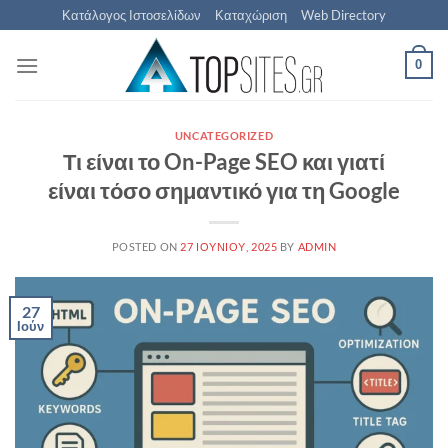
Μετάβαση
Κατάλογος Ιστοσελίδων
Καταχώριση
Web Directory
στο
περιεχόμενο
0
UNCATEGORIZED
Τι είναι το On-Page SEO και γιατί
είναι τόσο σημαντικό για τη Google
POSTED ON
27 ΙΟΥΝΊΟΥ, 2025
BY
ADMIN
27
Ιούν