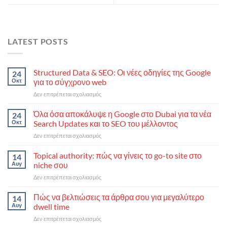
LATEST POSTS
Structured Data & SEO: Οι νέες οδηγίες της Google
24
Οκτ
για το σύγχρονο web
στο
Δεν επιτρέπεται σχολιασμός
Structured
Data
Όλα όσα αποκάλυψε η Google στο Dubai για τα νέα
24
&
Οκτ
Search Updates και το SEO του μέλλοντος
SEO:
στο
Δεν επιτρέπεται σχολιασμός
Οι
Όλα
νέες
όσα
Topical authority: πώς να γίνεις το go-to site στο
οδηγίες
14
αποκάλυψε
της
Αυγ
niche σου
η
Google
στο
Δεν επιτρέπεται σχολιασμός
Google
για
Topical
στο
το
authority:
Πώς να βελτιώσεις τα άρθρα σου για μεγαλύτερο
Dubai
14
σύγχρονο
πώς
για
Αυγ
dwell time
web
να
τα
στο
Δεν επιτρέπεται σχολιασμός
γίνεις
νέα
Πώς