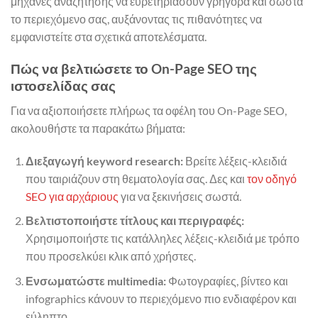
μηχανές αναζήτησης να ευρετηριάσουν γρήγορα και σωστά
το περιεχόμενο σας, αυξάνοντας τις πιθανότητες να
εμφανιστείτε στα σχετικά αποτελέσματα.
Πώς να βελτιώσετε το On-Page SEO της
ιστοσελίδας σας
Για να αξιοποιήσετε πλήρως τα οφέλη του On-Page SEO,
ακολουθήστε τα παρακάτω βήματα:
Διεξαγωγή keyword research:
Βρείτε λέξεις-κλειδιά
που ταιριάζουν στη θεματολογία σας. Δες και
τον οδηγό
SEO για αρχάριους
για να ξεκινήσεις σωστά.
Βελτιστοποιήστε τίτλους και περιγραφές:
Χρησιμοποιήστε τις κατάλληλες λέξεις-κλειδιά με τρόπο
που προσελκύει κλικ από χρήστες.
Ενσωματώστε multimedia:
Φωτογραφίες, βίντεο και
infographics κάνουν το περιεχόμενο πιο ενδιαφέρον και
εύληπτο.