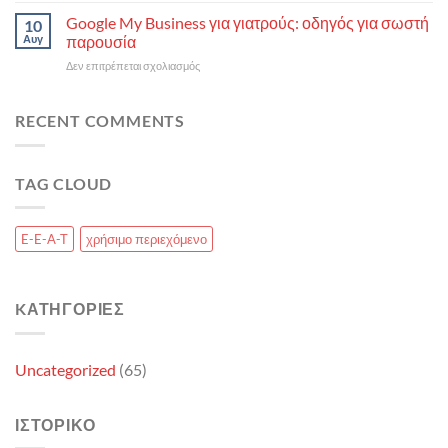
το
Search
να
Google My Business για γιατρούς: οδηγός για σωστή
go-
10
Updates
βελτιώσεις
to
Αυγ
παρουσία
και
τα
site
το
στο
Δεν επιτρέπεται σχολιασμός
άρθρα
στο
SEO
Google
σου
niche
του
My
για
σου
μέλλοντος
Business
RECENT COMMENTS
μεγαλύτερο
για
dwell
γιατρούς:
time
οδηγός
TAG CLOUD
για
σωστή
παρουσία
E-E-A-T
χρήσιμο περιεχόμενο
KΑΤΗΓΟΡΊΕΣ
Uncategorized
(65)
ΙΣΤΟΡΙΚΌ