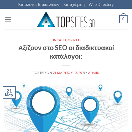
Μετάβαση
Κατάλογος Ιστοσελίδων
Καταχώριση
Web Directory
στο
περιεχόμενο
0
UNCATEGORIZED
Αξίζουν στο SEO οι διαδικτυακοί
κατάλογοι;
POSTED ON
21 ΜΑΡΤΊΟΥ, 2025
BY
ADMIN
21
Μαρ