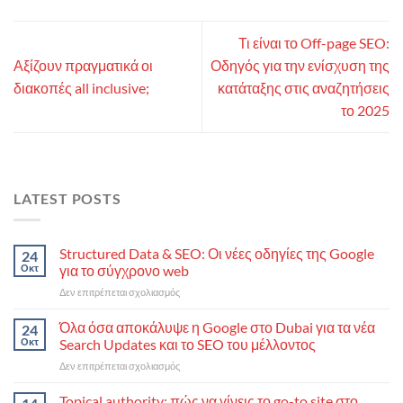
Τι είναι το Off-page SEO:
Αξίζουν πραγματικά οι
Οδηγός για την ενίσχυση της
διακοπές all inclusive;
κατάταξης στις αναζητήσεις
το 2025
LATEST POSTS
Structured Data & SEO: Οι νέες οδηγίες της Google
24
Οκτ
για το σύγχρονο web
στο
Δεν επιτρέπεται σχολιασμός
Structured
Data
Όλα όσα αποκάλυψε η Google στο Dubai για τα νέα
24
&
Οκτ
Search Updates και το SEO του μέλλοντος
SEO:
στο
Δεν επιτρέπεται σχολιασμός
Οι
Όλα
νέες
όσα
Topical authority: πώς να γίνεις το go-to site στο
οδηγίες