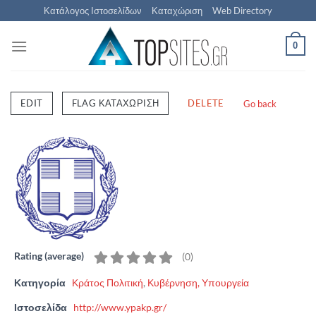
Μετάβαση
Κατάλογος Ιστοσελίδων
Καταχώριση
Web Directory
στο
περιεχόμενο
0
EDIT
FLAG ΚΑΤΑΧΏΡΙΣΗ
DELETE
Go back
Rating (average)
(
0
)
Κατηγορία
Κράτος Πολιτική
,
Κυβέρνηση, Υπουργεία
Ιστοσελίδα
http://www.ypakp.gr/